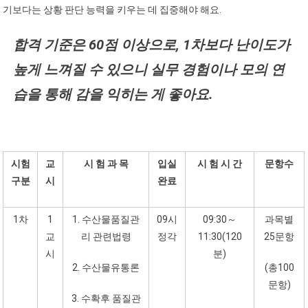
기보다는 상황 판단 능력을 키우는 데 집중해야 해요.
합격 기준은 60점 이상으로, 1차보다 난이도가
높게 느껴질 수 있으니 실무 경험이나 모의 연
습을 통해 감을 익히는 게 좋아요.
시험
교
시 험 과 목
입실
시 험 시 간
문항수
구분
시
완료
1차
1
1. 수산물품질관
09시
09:30～
과목별
교
리 관련법령
정각
11:30(120
25문항
시
분)
2. 수산물유통론
(총100
문항)
3. 수확후 품질관