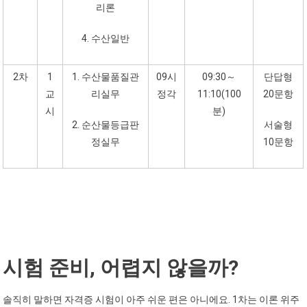
리론
4. 수산일반
2차
1
1. 수산물품질관
09시
09:30～
단답형
교
리실무
정각
11:10(100
20문항
시
분)
2. 순산물등급판
서술형
정실무
10문항
시험 준비, 어렵지 않을까?
솔직히 말하면 자격증 시험이 아주 쉬운 편은 아니에요. 1차는 이론 위주