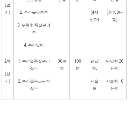
(필
기)
2. 수산물유통론
(4지
(총100문
선다)
항)
3. 수확후 품질관리
론
4. 수산일반
2차
1. 수산물품질관리
30문
100
단답
단답형 20
실무
항
분
형,
문항
(실
기)
2. 순산물등급판정
서술
서술형 10
실무
형
문항