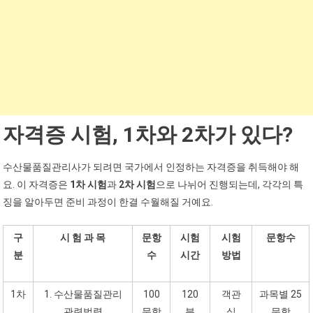
자격증 시험, 1차와 2차가 있다?
수산물품질관리사가 되려면 국가에서 인정하는 자격증을 취득해야 해
요. 이 자격증은
1차 시험
과
2차 시험
으로 나뉘어 진행되는데, 각각의 특
징을 알아두면 준비 과정이 한결 수월해질 거예요.
구
시 험 과 목
문항
시험
시험
문항수
분
수
시간
방법
1차
1. 수산물품질관리
100
120
객관
과목별 25
관련법령
문항
분
식
문항