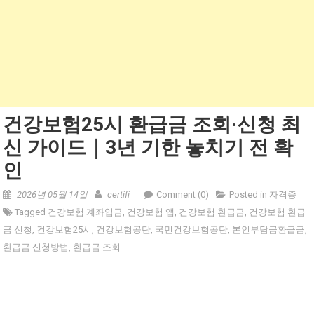
건강보험25시 환급금 조회·신청 최
신 가이드｜3년 기한 놓치기 전 확
인
2026년 05월 14일
certifi
Comment (0)
Posted in
자격증
Tagged
건강보험 계좌입금
,
건강보험 앱
,
건강보험 환급금
,
건강보험 환급
금 신청
,
건강보험25시
,
건강보험공단
,
국민건강보험공단
,
본인부담금환급금
,
환급금 신청방법
,
환급금 조회