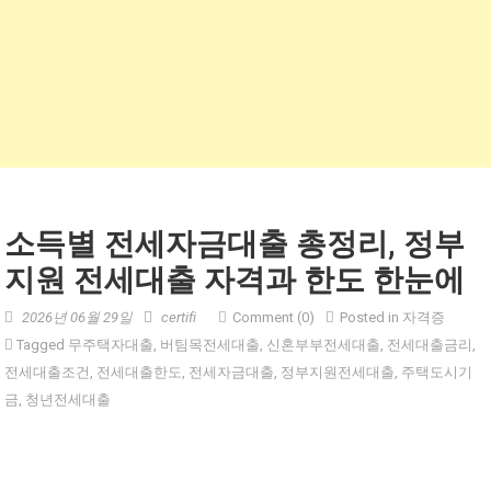
소득별 전세자금대출 총정리, 정부
지원 전세대출 자격과 한도 한눈에
2026년 06월 29일
certifi
Comment (0)
Posted in
자격증
Tagged
무주택자대출
,
버팀목전세대출
,
신혼부부전세대출
,
전세대출금리
,
전세대출조건
,
전세대출한도
,
전세자금대출
,
정부지원전세대출
,
주택도시기
금
,
청년전세대출