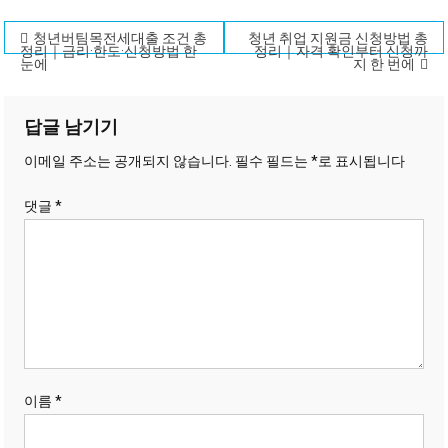
글
청년버팀목전세대출 조건 총
청년 취업 지원금 신청방법 총
정리｜금리·한도·신청방법 한
정리｜자격 확인부터 신청까
눈에
지 한 번에
탐
색
답글 남기기
이메일 주소는 공개되지 않습니다.
필수 필드는
*
로 표시됩니다
댓글
*
이름
*