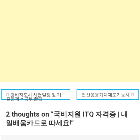
글
경비지도사 시험일정 및 기
전산응용기계제도기능사
출문제 – 공부 꿀팁
탐
2 thoughts on “
국비지원 ITQ 자격증 | 내
색
일배움카드로 따세요!
”