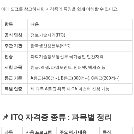
아래 도표를 참고하시면 자격증의 특징을 쉽게 이해할 수 있어요.
항목
내용
공식 명칭
정보기술자격(ITQ)
주관 기관
한국생산성본부(KPC)
인증
과학기술정보통신부 국가공인 민간자격
시험 과목
한글, 엑셀, 파워포인트, 인터넷, 액세스 등
등급 기준
A등급(400점~), B등급(300점~), C등급(200점~)
특별 인증
세 과목 A등급 취득 시 OA 마스터 신청 가능
📌 ITQ 자격증 종류 : 과목별 정리
과목
사용 프로그램
주요 평가 내용
특징