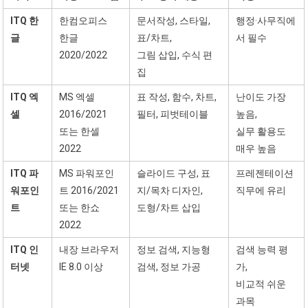
ITQ 한
한컴오피스
문서작성, 스타일,
행정·사무직에
글
한글
표/차트,
서 필수
2020/2022
그림 삽입, 수식 편
집
ITQ 엑
MS 엑셀
표 작성, 함수, 차트,
난이도 가장
셀
2016/2021
필터, 피벗테이블
높음,
또는 한셀
실무 활용도
2022
매우 높음
ITQ 파
MS 파워포인
슬라이드 구성, 표
프레젠테이션
워포인
트 2016/2021
지/목차 디자인,
직무에 유리
트
또는 한쇼
도형/차트 삽입
2022
ITQ 인
내장 브라우저
정보 검색, 지능형
검색 능력 평
터넷
IE 8.0 이상
검색, 정보 가공
가,
비교적 쉬운
과목