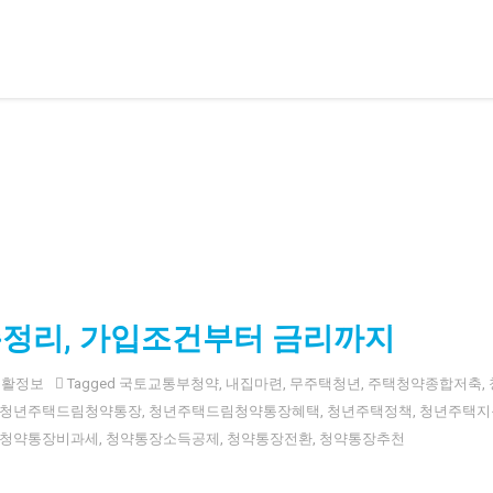
다.
정리, 가입조건부터 금리까지
생활정보
Tagged
국토교통부청약
,
내집마련
,
무주택청년
,
주택청약종합저축
,
청년주택드림청약통장
,
청년주택드림청약통장혜택
,
청년주택정책
,
청년주택지
청약통장비과세
,
청약통장소득공제
,
청약통장전환
,
청약통장추천