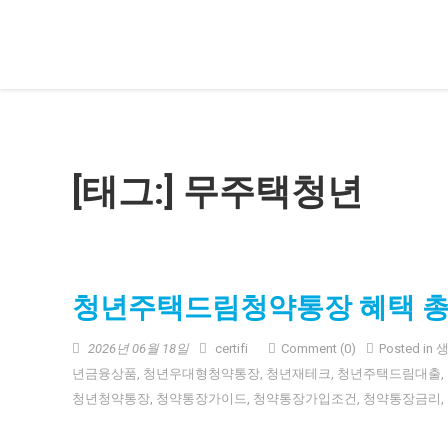
Skip
청년정책 가이드
청년 지원금, 복지, 취업, 주거, 금융 정책을 쉽고 정확하게 안내합니
to
content
[태그:]
무주택청년
청년주택드림청약통장 혜택 총
2026년 06월 18일
certifi
Comment (0)
Posted in
년금융상품
,
청년우대형청약통장
,
청년재테크
,
청년주택드림대출
,
청년청약통장
,
청약통장가이드
,
청약통장가입조건
,
청약통장금리
,