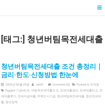
Skip
청년정책 가이드
청년 지원금, 복지, 취업, 주거, 금융 정책을 쉽고 정확하게 안내합니다.
to
content
[태그:]
청년버팀목전세대출
청년버팀목전세대출 조건 총정리｜
금리·한도·신청방법 한눈에
2026년 06월 29일
certifi
Comment (0)
Posted in
자격증
Tagged
기금e든든
,
버팀목전세대출조건
,
전세대출금리
,
전세대출비교
,
전
세대출후기
,
전세자금대출
,
주택도시기금
,
청년버팀목전세대출
,
청년전세대
출
,
청년정책