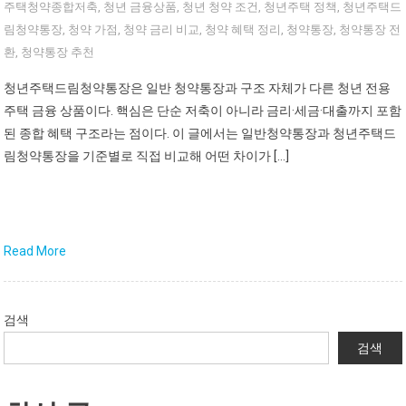
주택청약종합저축
,
청년 금융상품
,
청년 청약 조건
,
청년주택 정책
,
청년주택드
림청약통장
,
청약 가점
,
청약 금리 비교
,
청약 혜택 정리
,
청약통장
,
청약통장 전
환
,
청약통장 추천
청년주택드림청약통장은 일반 청약통장과 구조 자체가 다른 청년 전용
주택 금융 상품이다. 핵심은 단순 저축이 아니라 금리·세금·대출까지 포함
된 종합 혜택 구조라는 점이다. 이 글에서는 일반청약통장과 청년주택드
림청약통장을 기준별로 직접 비교해 어떤 차이가 […]
Read More
검색
검색