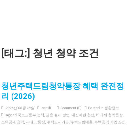
[태그:]
청년 청약 조건
청년주택드림청약통장 혜택 완전정
리 (2026)
2026년 06월 18일
certifi
Comment (0)
Posted in
생활정보
Tagged
국토교통부 정책
,
금융 절세 방법
,
내집마련 청년
,
비과세 청약통장
,
소득공제 청약
,
재테크 통장
,
주택도시기금
,
주택드림대출
,
주택청약 가입조건
,