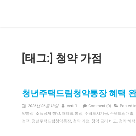
Skip
청년정책 가이드
청년 지원금, 복지, 취업, 주거, 금융 정책을 쉽고 정확하게 안내합니
to
content
[태그:]
청약 가점
청년주택드림청약통장 혜택 완전
2026년 06월 18일
certifi
Comment (0)
Posted i
약통장
,
소득공제 청약
,
재테크 통장
,
주택도시기금
,
주택드림대출
,
정책
,
청년주택드림청약통장
,
청약 가점
,
청약 금리 비교
,
청약 혜택