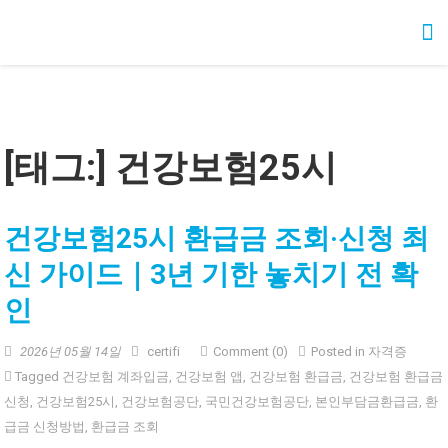
Skip
청년정책 가이드
청년 지원금, 복지, 취업, 주거, 금융 정책을 쉽고 정확하게 안내합니다.
to
content
[태그:]
건강보험25시
건강보험25시 환급금 조회·신청 최
신 가이드｜3년 기한 놓치기 전 확
인
2026년 05월 14일
certifi
Comment (0)
Posted in
자격증
Tagged
건강보험 계좌입금
,
건강보험 앱
,
건강보험 환급금
,
건강보험 환급금
신청
,
건강보험25시
,
건강보험공단
,
국민건강보험공단
,
본인부담금환급금
,
환
급금 신청방법
,
환급금 조회